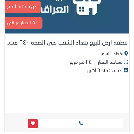
ارض سكنية للبيع
١٥٠٠ دينار عراقي
قطعه ارض للبيع بغداد الشعب حي الصحه ٢٤٠ مت...
بغداد- الشعب
مساحة العقار : ٢٤٠ متر مربع
أضيف : منذ 3 أشهر