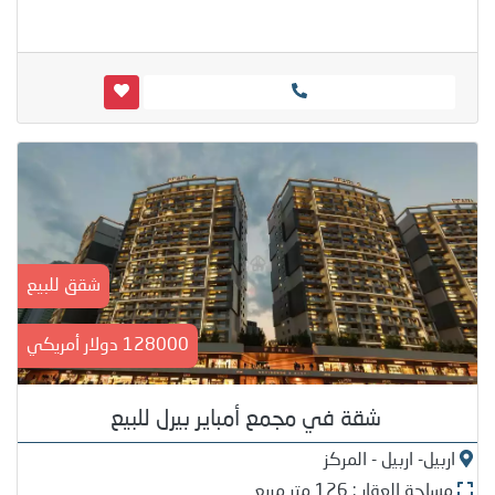
شقق للبيع
128000 دولار أمريكي
شقة في مجمع أمباير بيرل للبيع
اربيل- اربيل - المركز
مساحة العقار : 126 متر مربع