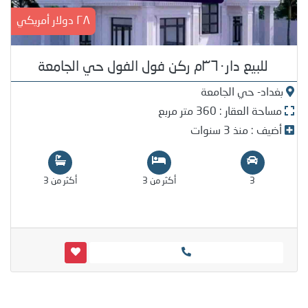
٢٨ دولار أمريكي
للبيع دار٣٦٠م ركن فول الفول حي الجامعة
بغداد- حي الجامعة
مساحة العقار : 360 متر مربع
أضيف : منذ 3 سنوات
3
أكثر من 3
أكثر من 3