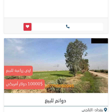
ارض زراعية للبيع
10000$ دولار أمريكي
دوانم للبيع
بغداد- التاجي