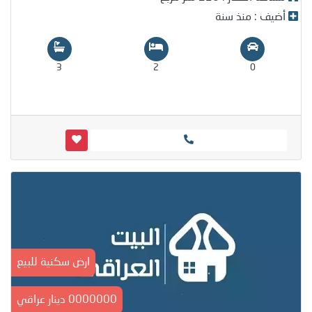
أضيف : منذ سنة
3
2
0
ارض سكنية للبيع
0000000 دينار عراقي