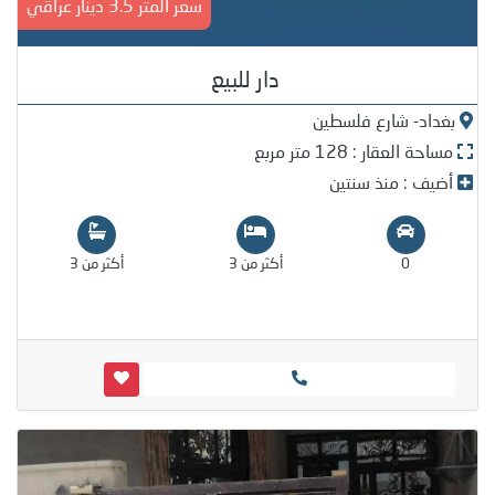
سعر المتر 3.5 دينار عراقي
دار للبيع
بغداد- شارع فلسطين
مساحة العقار : 128 متر مربع
أضيف : منذ سنتين
0
أكثر من 3
أكثر من 3