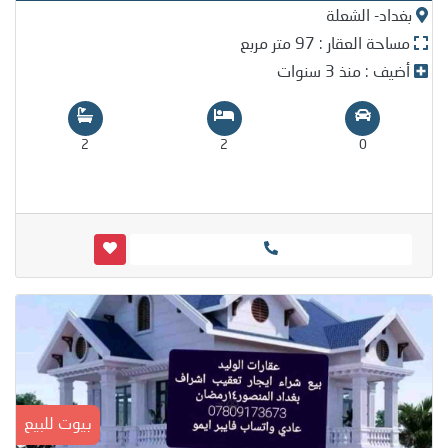
بغداد- الشعلة
مساحة العقار : 97 متر مربع
أضيف : منذ 3 سنوات
2
2
0
بيوت للبيع