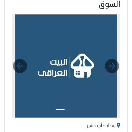
السوق
بغداد - أبو دشير