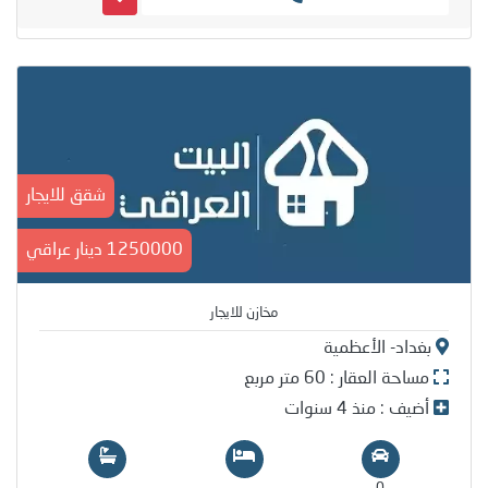
شقق للايجار
1250000 دينار عراقي
مخازن للايجار
بغداد- الأعظمية
مساحة العقار : 60 متر مربع
أضيف : منذ 4 سنوات