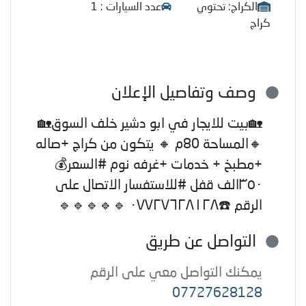
الكراج: تحتوي
عدد السيارات : 1
كراج
وصف وتفاصيل الإعلان
🏡بيت للايجار في ابو دشير خلف السوق🏡
🔸المساحة 80م 🔸 يتكون من كراج +صاله
+مطبخ + خدمات +غرفه نوم #السعر💰
٣٥٠الف قفل #للاستفسار الاتصال على
الرقم ☎️٠٧٧٢٧٦٢٨١٢٨ 🔹🔹🔹🔹🔹
التواصل عن طريق
يمكنك التواصل معي على الرقم
07727628128