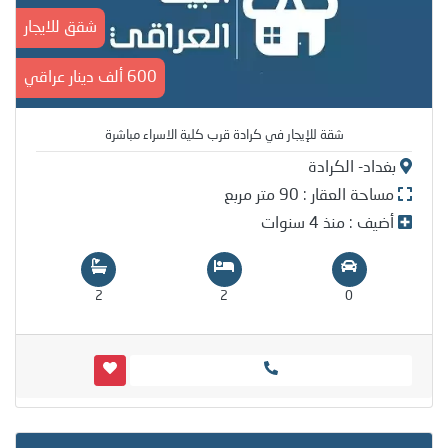
شقق للايجار
600 ألف دينار عراقي
شقة للإيجار في كرادة قرب كلية الاسراء مباشرة
بغداد- الكرادة
مساحة العقار : 90 متر مربع
أضيف : منذ 4 سنوات
2
2
0