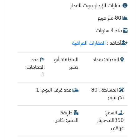
عقارات للإيجار-بيوت للايجار
80-متر مربع
منذ 4 سنوات
أضافه :
العقارات العراقية
المدينة: بغداد
المنطقة: أبو
عدد
دشير
الحمامات:
1
المساحة : 80-
عدد غرف النوم: 1
متر مربع
السعر:
طريقة
350الف-دينار
الدفع: كاش
عراقي