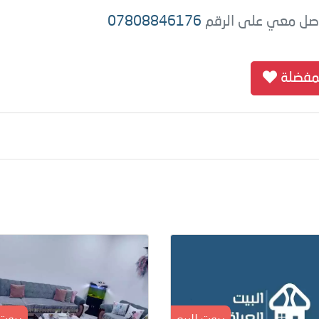
اصل معي على الرقم
07808846176
لمفضلة