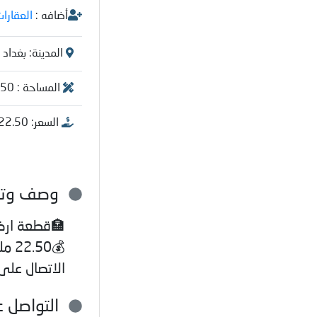
أضافه :
العقارات
المدينة: بغداد
المساحة : 150-متر مربع
السعر: 22.50 مليون-دينار عراقي
وصف وتفا
💰0
الاتصال على مك
التواصل 