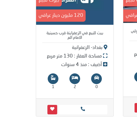
للبيع
بيوت للبيع
120 مليون دينار عراقي
ولى
بيت للبيع في الزعفراينة قرب حسينية
الامام الم
بغداد- الزعفرانية
مساحة العقار : 130 متر مربع
أضيف : منذ 4 سنوات
1
2
0