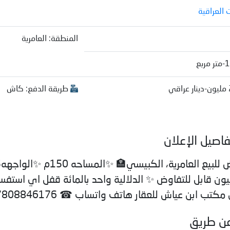
 العراقية
المنطقة: العامرية
طريقة الدفع: كاش
صيل الإعلان
22.5 مليون قابل للتفاوض ✨ الدلالية واحد بالمائة قفل اي استف
تب ابن عياش للعقار هاتف واتساب ☎ 07808846176 ✨✨✨✨✨
عن طريق