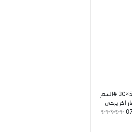
🏣قطعة ارض للبيع العامرية، الكبيسي🏣 ✨المساحه 150م ✨الواجهه5×30 #السعر
سار اخر يرجى