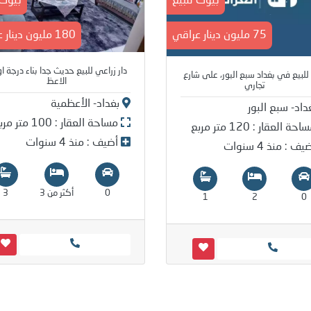
بيوت للبيع
بيوت 
75 مليون دينار عراقي
180 مليون دينار عراقي
دار زراعي للبيع حديث جدا بناء درجة ا
للبيع في بغداد سبع البور، على شارع
الاعظ
تجاري
بغداد- الأعظمية
داد- سبع البور
مساحة العقار : 100 متر مربع
حة العقار : 120 متر مربع
أضيف : منذ 4 سنوات
ف : منذ 4 سنوات
0
أكثر من 3
3
1
2
0