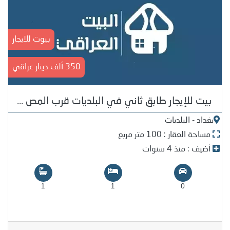
بيوت للايجار
350 ألف دينار عراقي
بيت للإيجار طابق ثاني في البلديات قرب المص ...
بغداد - البلديات
مساحة العقار : 100 متر مربع
أضيف : منذ 4 سنوات
1
1
0