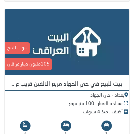
بيوت للبيع
105مليون دينار عراقي
بيت للبيع في حي الجهاد مربع الالفين قريب ع ...
بغداد - حي الجهاد
مساحة العقار : 100 متر مربع
أضيف : منذ 4 سنوات
2
1
1