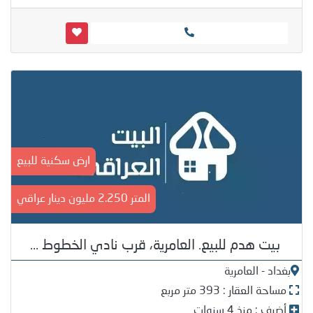
ارض سكنية للبيع
المتر 2.250 مليون دينار عراقي
بيت هدم للبيع. العامرية، قرب نادي الخطوط ...
بغداد - العامرية
مساحة العقار : 393 متر مربع
أضيف : منذ 4 سنوات