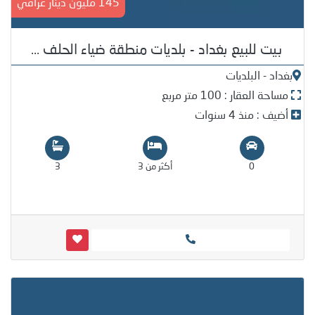
145 مليون دينار عراقي
بيت للبيع بغداد - بلديات منطقة ضياء الحلف ...
بغداد - البلديات
مساحة العقار : 100 متر مربع
أضيف : منذ 4 سنوات
0
أكثر من 3
3