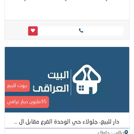
بيوت للبيع
35مليون دينار عراقي
دار للبيع، جلولاء حي الوحدة الفرع مقابل ال ...
ديالى - جلولاء