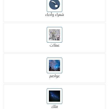
شعراء وأدباء
عملات
عواصم
فلك