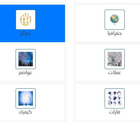
جغرافيا
جوائز
عملات
عواصم
قارات
كيمياء