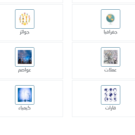
جغرافيا
جوائز
عملات
عواصم
قارات
كيمياء