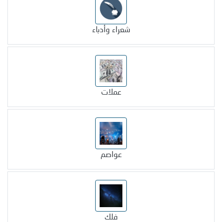
شعراء وأدباء
عملات
عواصم
فلك