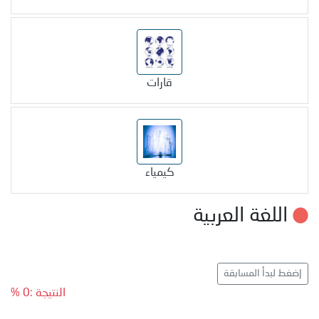
قارات
كيمياء
اللغة العربية
إضغط لبدأ المسابقة
النتيجة :0 %