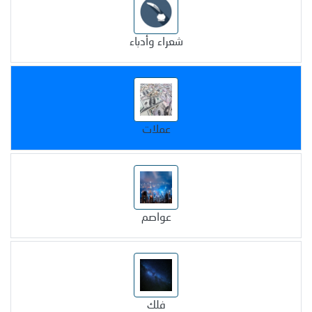
شعراء وأدباء
عملات
عواصم
فلك