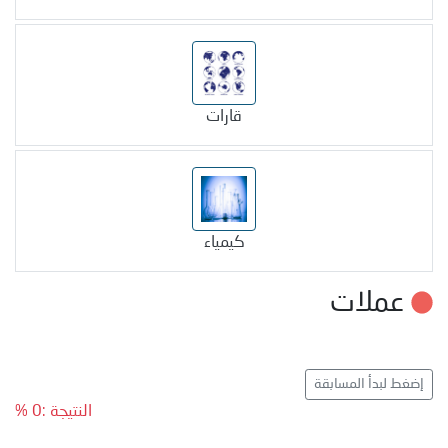
قارات
كيمياء
عملات
إضغط لبدأ المسابقة
النتيجة :0 %